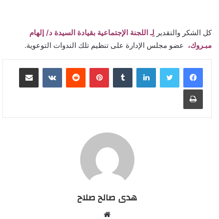
كل الشكر والتقدير
لِـ اللجنة الإجتماعية بقيادة السيدة د/ إلهام
مبـروك،
عضو مجلس الإدارة على تنظيم تلك الندوات التوعوية.
لينكدإن
‏Tumblr
بينتيريست
‏Reddit
‏VKontakte
مشاركة عبر البريد
طباعة
هدى صالح صلاح
م