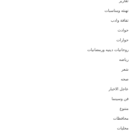
تقارير
تهنئه ومناسبات
ثقافة وادب
حوادث
حوارات
روحانيات دينيه ورمضانيات
رياضه
شعر
صحه
عاجل الاخبار
فن وسينما
متنوع
محافظات
محليات