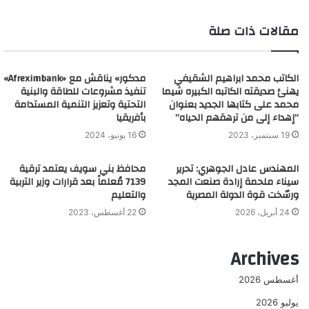
و
مقالات ذات صلة
ق
ع
ا
الكاتب محمد ابراهيم الشقيفي
ل
مدكور» يناقش مع «Afreximbank»
يهنئ صديقته الكاتبه الكبيره شيما
تنفيذ مشروعات للطاقة والبنية
و
محمد على كتابها الجديد بعنوان
التحتية وتعزيز التنمية المستدامة
ي
“إهداء إلى من ترهقهم الحياه”
بأفريقيا
ب
19 سبتمبر، 2023
16 يونيو، 2024
المهندس عادل الجوهري: تحرير
محافظ بني سويف يعتمد ترقية
سيناء ملحمة إرادة صنعت المجد
7139 مُعلماً بعد قرارات وزير التربية
ورسّخت قوة الدولة المصرية
والتعليم
24 أبريل، 2026
22 أغسطس، 2023
Archives
أغسطس 2026
يوليو 2026