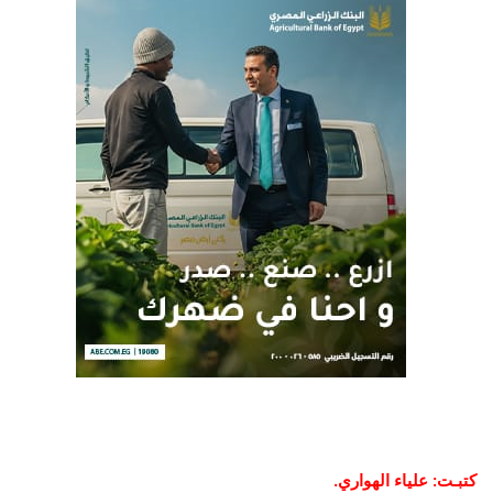
كتبـت: علياء الهواري.