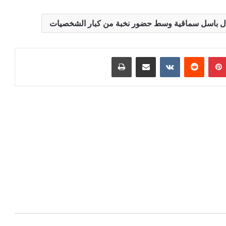
ل باسل سماقية وسط حضور نخبة من كبار الشخصيات
بينتيريست
‏Reddit
‏VKontakte
مشاركة عبر البريد
طباعة