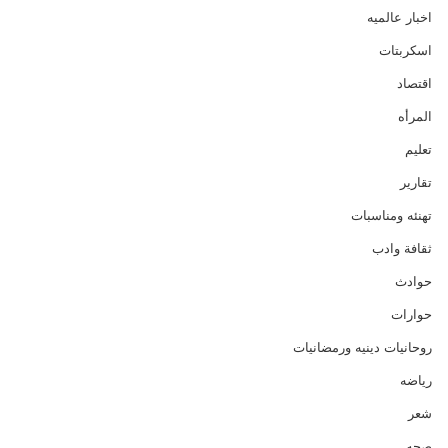
اخبار عالميه
اسكربتات
اقتصاد
المرأه
تعليم
تقارير
تهنئه ومناسبات
ثقافة وادب
حوادث
حوارات
روحانيات دينيه ورمضانيات
رياضه
شعر
صحه