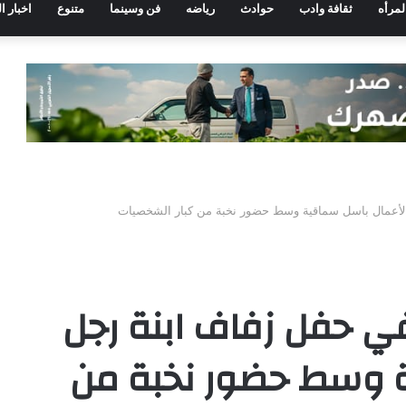
لمرأه
ثقافة وادب
حوادث
رياضه
فن وسينما
متنوع
اخبار ا
أعمال باسل سماقية وسط حضور نخبة من كبار الشخصيات
 حفل زفاف ابنة رجل
ة وسط حضور نخبة من