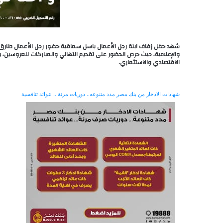
شهد حفل زفاف ابنة رجل الأعمال باسل سماقية حضور رجل الأعمال طارق
والإعلامية، حيث حرص الحضور على تقديم التهاني والمباركات للعروسين،
الاقتصادي والاستثماري.
شهادات الادخار من بنك مصر مدد متنوعه.. دوريات مرنة .. عوائد تنافسية