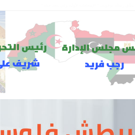
 يكرم عدداً من موظفيه المتميزين لتحقيق ارقام استثنائية في القروض الشخصية خلال ا