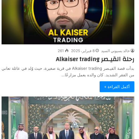
خالد بسيوني السيد
8 فبراير، 2025
261
رحلة القيـصر Alkaiser trading
بدأت قصة القيـصر Alkaiser trading في قرية صغيرة، حيث وُلد في عائلة تعاني
من الفقر الشديد. كان والده يعمل مزارعًا…
أكمل القراءة »