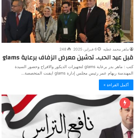
ماهر محمد عطيه
6 فبراير، 2025
248
قبل عيد الحب.. تدشين معرض الزفاف برعاية glams
كتب : ماهر بدر برعاية glams لتجهيزات الديكور والافراح وحضور السيدة
المهندسة ريهام عمر رئيس مجلس إدارة glams ايفنت المتخصصة…
أكمل القراءة »