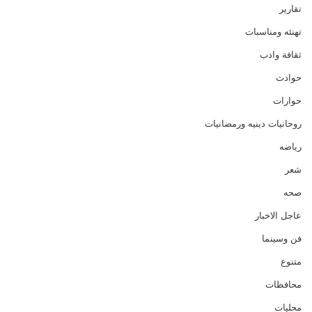
تقارير
تهنئه ومناسبات
ثقافة وادب
حوادث
حوارات
روحانيات دينيه ورمضانيات
رياضه
شعر
صحه
عاجل الاخبار
فن وسينما
متنوع
محافظات
محليات