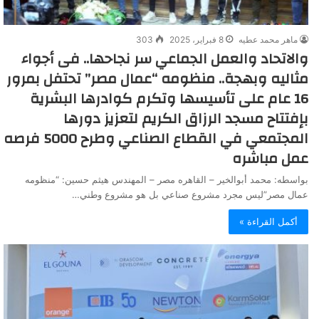
ماهر محمد عطيه
8 فبراير، 2025
303
والاتحاد والعمل الجماعي سر نجاحها.. فى أجواء
مثاليه وبهجة.. منظومه “عمال مصر” تحتفل بمرور
16 عام على تأسيسها وتكرم كوادرها البشرية
بإفتتاح مسجد الرزاق الكريم لتعزيز دورها
المجتمعي في القطاع الصناعي وطرح 5000 فرصه
عمل مباشره
بواسطه: محمد أبوالخير – القاهره مصر – المهندس هيثم حسين: “منظومه
عمال مصر”ليس مجرد مشروع صناعي بل هو مشروع وطني…
أكمل القراءة »