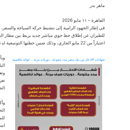
ماهر بدر
القاهرة – ١١ مايو 2026
في إطار الجهود الرامية إلى تنشيط حركة السياحة والسفر، و
اعتباراً من 22 مايو الجاري، وذلك ضمن خطتها التوسعية لدعم شبكة رحلاتها الدولية.
ويأ
شهادات الادخار من بنك مصر مدد متنوعه.. دوريات مرنة .. عوائد تنافسية
الب
وتع
تعز
الج
وأك
للم
است