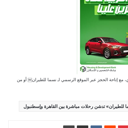
الرحلات رسمياً اعتباراً من 22 مايو الجاري، مع إتاحة الحجز عبر الموقع الرسمي لـ نسما للطيران￼ أو من
ما للطيران» تدشن رحلات مباشرة بين القاهرة وإسطنبول
بينتيريست
‏Reddit
‏VKontakte
مشاركة عبر البريد
طباعة