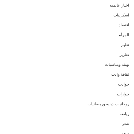
اخبار عالميه
اسكربتات
اقتصاد
المرأه
تعليم
تقارير
تهنئه ومناسبات
ثقافة وادب
حوادث
حوارات
روحانيات دينيه ورمضانيات
رياضه
شعر
صحه