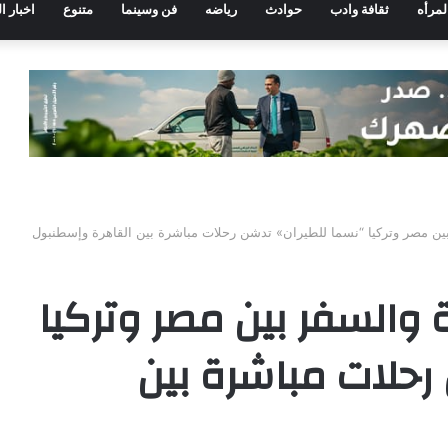
لمرأه
ثقافة وادب
حوادث
رياضه
فن وسينما
متنوع
اخبار ا
ين مصر وتركيا “نسما للطيران» تدشن رحلات مباشرة بين القاهرة وإسطنبول
 والسفر بين مصر وتركيا
رحلات مباشرة بين