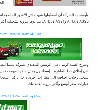
الج
وأوضحت الشركة أن أسطولها شهد خلال الأشهر الماضية انض
Airbus A320 وAirbus A321، بما يوفر مرونة تشغيلية أكبر وسعة مقعدية تتناسب مع حجم الطلب المتنامي على السفر.
Wm92MFj1c3o/?mibextid=qi2Omg
وصرح السيد كريم باقي، الرئيس التنفيذي لشركة نسما للطي
«إن إطلاق خط القاهرة – إسطنبول يمثل خطوة مهمة ضمن خط
تشغيل رحلات إضافية إلى مطارات أخرى داخل تركيا، استجابة
خيارات سفر أوسع وأكثر مرونة لعملائنا».
Wm92MFj1c3o/?mibextid=qi2Omg