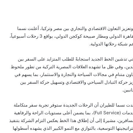
تعزيز التعاون الاقتصادي والتجاري بين مصر وتركيا، أعلنت نسما
للطيران عن إطلاق خط جوي مباشر جديد يربط بين مطار القاهرة الدولي ومطار صبيحة كوكجن الدولي، بواقع 3 رحلات أسبوعياً،
تي تدشين الخط الجديد استجابةً للطلب المتزايد على السفر بين
لدين، وفي ظل ما تشهده العلاقات المصرية التركية من تطور ملحوظ
اون متنامٍ في مجالات السياحة والتجارة والاستثمار، بما يسهم في
يز حركة التبادل السياحي والاقتصادي وتسهيل حركة السفر بين
انبين.
دت نسما للطيران أن الرحلات الجديدة ستوفر تجربة سفر متكاملة
الخدمات (Full Service)، بما يضمن أعلى مستويات الراحة والرفاهية
سافرين، مشيرةً إلى أن إطلاق هذا الخط يعكس التزام الشركة بتنفيذ
راتيجيتها التوسعية، بالتوازي مع النمو الكبير الذي يشهده أسطولها