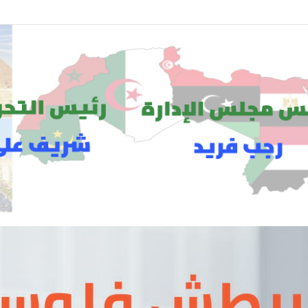
والي.. ولاء السيد تتولى مهام المنسق الإعلامي لمهرجان “الأفضل بين الأفضل” في دور