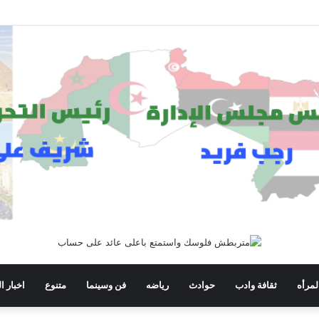
لمرأه
ثقافة وادب
حوادث
رياضه
فن وسينما
متنوع
اخبار ا