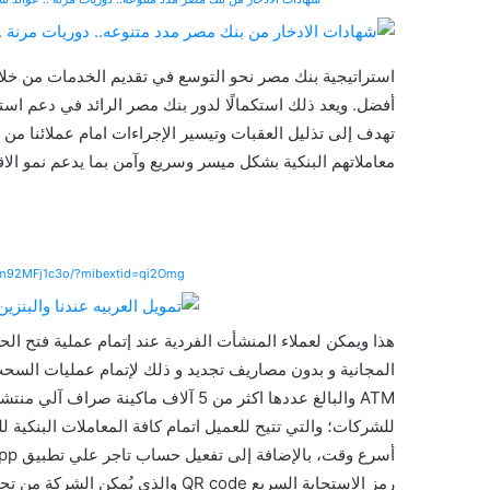
استراتيجية بنك مصر نحو التوسع في تقديم الخدمات من خلال 
أفضل. ويعد ذلك استكمالًا لدور بنك مصر الرائد في دعم است
تهدف إلى تذليل العقبات وتيسير الإجراءات امام عملائنا 
معاملاتهم البنكية بشكل ميسر وسريع وآمن بما يدعم نمو الا
Wm92MFj1c3o/?mibextid=qi2Omg
هذا ويمكن لعملاء المنشأت الفردية عند إتمام عملية فتح
المجانية و بدون مصاريف تجديد و ذلك لإتمام عمليات السح
ATM والبالغ عددها اكثر من 5 آلاف ماك
للشركات؛ والتي تتيح للعميل اتمام كافة المعاملات البنكي
رمز الاستجابة السريع QR code والذ