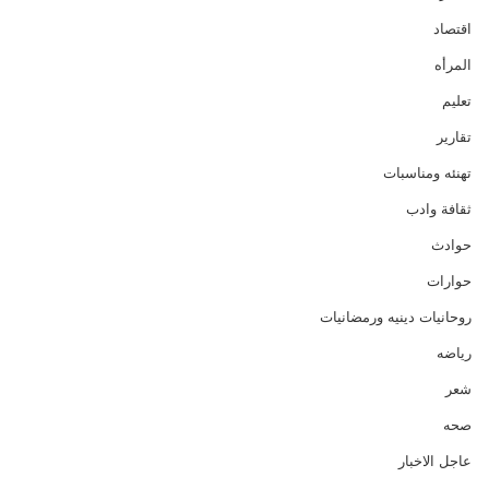
اقتصاد
المرأه
تعليم
تقارير
تهنئه ومناسبات
ثقافة وادب
حوادث
حوارات
روحانيات دينيه ورمضانيات
رياضه
شعر
صحه
عاجل الاخبار