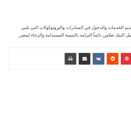
يم الخدمات والدخول في المبادرات والبروتوكولات التي تلبي
 البنك تعكس دائماً التزامه بالتنمية المستدامة والرخاء لمصر.
بينتيريست
‏Reddit
‏VKontakte
مشاركة عبر البريد
طباعة