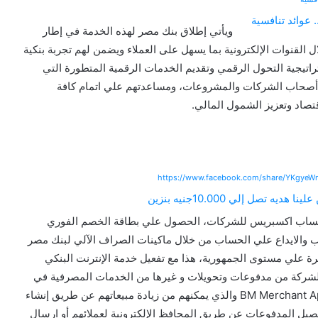
ويأتي إطلاق بنك مصر لهذه الخدمة في إطار
القنوات الإلكترونية بما يسهل على العملاء ويضمن لهم تجربة بنكية
راتيجية التحول الرقمي وتقديم الخدمات الرقمية المتطورة التي
من أصحاب الشركات والمشروعات، ومساعدتهم علي اتمام كافة
قتصاد وتعزيز الشمول المالي.
https://www.facebook.com/share/YKgye
 الحساب اكسبريس للشركات، الحصول علي بطاقة الخصم الفوري
ب والايداع علي الحساب من خلال ماكينات الصراف الآلي لبنك مصر
ينة صراف آلي منتشرة علي مستوى الجمهورية، هذا مع تفعيل خدمة الإنترنت البنكي
ة للشركة من مدفوعات وتحويلات و غيرها من الخدمات المصرفية في
أسرع وقت، بالإضافة إلى تفعيل حساب تاجر علي تطبيق BM Merchant App والذي يمكنهم من زيادة مبيعاتهم عن طريق إنشاء
ي يُمكن الشركة من تحصيل المدفوعات عن طريق المحافظ الإلكترونية لعملائهم أو ارسال