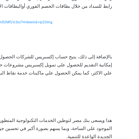
رابط للسداد من خلال بطاقات الخصم الفوري أوالبطاقات الائ
Wm92MFj1c3o/?mibextid=qi2Omg
بالإضافة إلى ذلك، يتيح حساب إكسبريس للشركات الحصول عل
علي الاكثر، كما يمكن الحصول علي ماكينات خدمة نقاط ال
هذا ويسعى بنك مصر لتوطين الخدمات التكنولوجية المتطورة
الموجود على الساحة، وبما يسهم بصورة أكبر في تحسين جود
الجديدة الواعدة للتنمية.