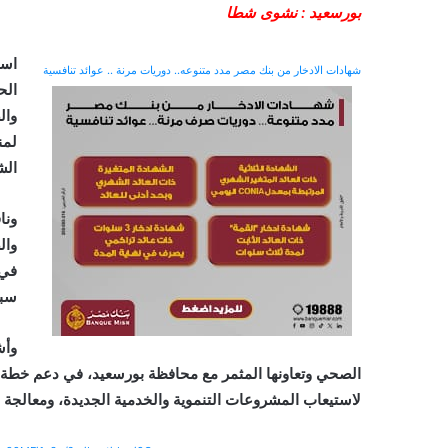
بورسعيد : نشوى شطا
است
شهادات الادخار من بنك مصر مدد متنوعه.. دوريات مرنة .. عوائد تنافسية
الح
وال
لمن
الش
ونا
وال
في 
سبل
وأش
الصحي وتعاونها المثمر مع محافظة بورسعيد، في دعم خطة
لاستيعاب المشروعات التنموية والخدمية الجديدة، ومعالجة م