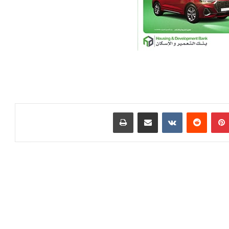
بينتيريست
‏Reddit
‏VKontakte
مشاركة عبر البريد
طباعة