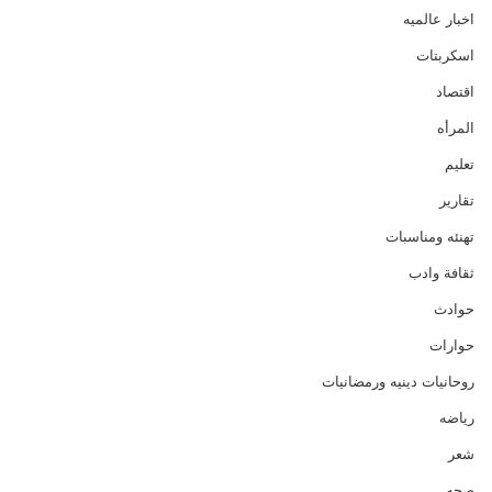
اخبار عالميه
اسكربتات
اقتصاد
المرأه
تعليم
تقارير
تهنئه ومناسبات
ثقافة وادب
حوادث
حوارات
روحانيات دينيه ورمضانيات
رياضه
شعر
صحه