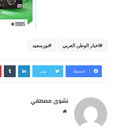
اخبار الوطن العربي
بورسعيد
لينكدإن
‏Tumblr
فيسبوك
تويتر
نشوى مصطفي
م
و
ق
ع