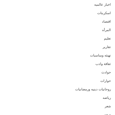
اخبار عالميه
اسكربتات
اقتصاد
المرأه
تعليم
تقارير
تهنئه ومناسبات
ثقافة وادب
حوادث
حوارات
روحانيات دينيه ورمضانيات
رياضه
شعر
صحه