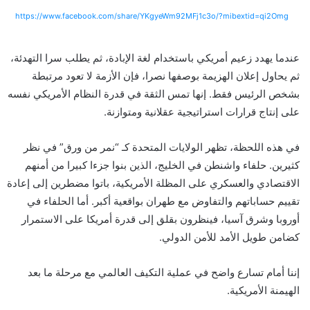
https://www.facebook.com/share/YKgyeWm92MFj1c3o/?mibextid=qi2Omg
عندما يهدد زعيم أمريكي باستخدام لغة الإبادة، ثم يطلب سرا التهدئة،
ثم يحاول إعلان الهزيمة بوصفها نصرا، فإن الأزمة لا تعود مرتبطة
بشخص الرئيس فقط. إنها تمس الثقة في قدرة النظام الأمريكي نفسه
على إنتاج قرارات استراتيجية عقلانية ومتوازنة.
في هذه اللحظة، تظهر الولايات المتحدة كـ “نمر من ورق” في نظر
كثيرين. حلفاء واشنطن في الخليج، الذين بنوا جزءا كبيرا من أمنهم
الاقتصادي والعسكري على المظلة الأمريكية، باتوا مضطرين إلى إعادة
تقييم حساباتهم والتفاوض مع طهران بواقعية أكبر. أما الحلفاء في
أوروبا وشرق آسيا، فينظرون بقلق إلى قدرة أمريكا على الاستمرار
كضامن طويل الأمد للأمن الدولي.
إننا أمام تسارع واضح في عملية التكيف العالمي مع مرحلة ما بعد
الهيمنة الأمريكية.