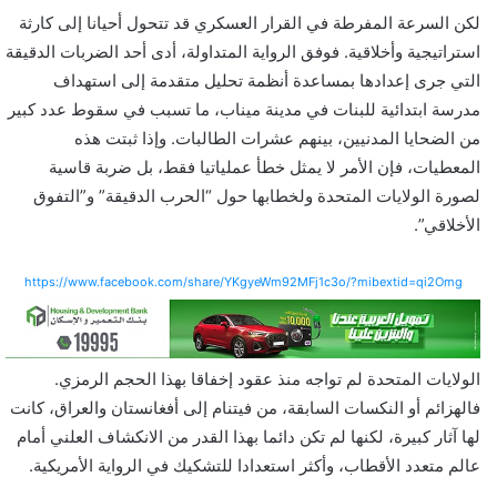
لكن السرعة المفرطة في القرار العسكري قد تتحول أحيانا إلى كارثة
استراتيجية وأخلاقية. فوفق الرواية المتداولة، أدى أحد الضربات الدقيقة
التي جرى إعدادها بمساعدة أنظمة تحليل متقدمة إلى استهداف
مدرسة ابتدائية للبنات في مدينة ميناب، ما تسبب في سقوط عدد كبير
من الضحايا المدنيين، بينهم عشرات الطالبات. وإذا ثبتت هذه
المعطيات، فإن الأمر لا يمثل خطأ عملياتيا فقط، بل ضربة قاسية
لصورة الولايات المتحدة ولخطابها حول “الحرب الدقيقة” و”التفوق
الأخلاقي”.
https://www.facebook.com/share/YKgyeWm92MFj1c3o/?mibextid=qi2Omg
الولايات المتحدة لم تواجه منذ عقود إخفاقا بهذا الحجم الرمزي.
فالهزائم أو النكسات السابقة، من فيتنام إلى أفغانستان والعراق، كانت
لها آثار كبيرة، لكنها لم تكن دائما بهذا القدر من الانكشاف العلني أمام
عالم متعدد الأقطاب، وأكثر استعدادا للتشكيك في الرواية الأمريكية.