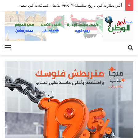
أكبر بطارية في تاريخ سلسلة vivo Y تشعل المنافسة في مصر مع إطلاق vivo Y500، المزود ببطارية BlueVolt رائدة بسعة 8100 مللي أمبير
بحث
الق
عن