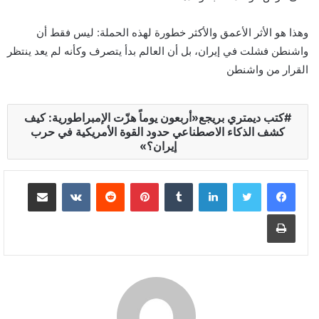
وهذا هو الأثر الأعمق والأكثر خطورة لهذه الحملة: ليس فقط أن
واشنطن فشلت في إيران، بل أن العالم بدأ يتصرف وكأنه لم يعد ينتظر
القرار من واشنطن
كتب ديمتري بريجع«أربعون يوماً هزّت الإمبراطورية: كيف
كشف الذكاء الاصطناعي حدود القوة الأمريكية في حرب
إيران؟»
لينكدإن
‏Tumblr
بينتيريست
‏Reddit
‏VKontakte
مشاركة عبر البريد
طباعة