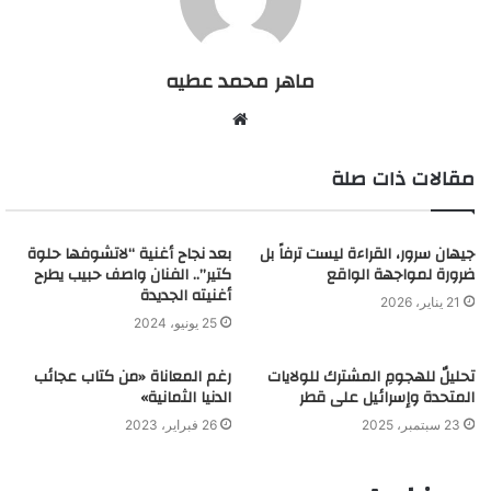
ماهر محمد عطيه
م
و
مقالات ذات صلة
ق
ع
ا
جيهان سرور، القراءة ليست ترفاً بل
ل
بعد نجاح أغنية “لاتشوفها حلوة
ضرورة لمواجهة الواقع
كتير”.. الفنان واصف حبيب يطرح
و
أغنيته الجديدة
ي
21 يناير، 2026
25 يونيو، 2024
ب
تحليلٌ للهجومِ المشترك للولايات
رغم المعاناة «من كتاب عجائب
المتحدة وإسرائيل على قطر
الدنيا الثمانية»
23 سبتمبر، 2025
26 فبراير، 2023