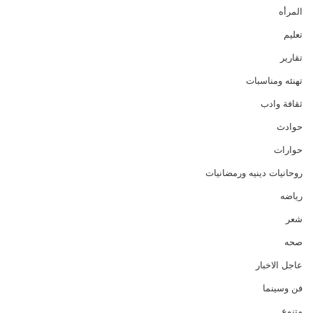
المرأه
تعليم
تقارير
تهنئه ومناسبات
ثقافة وادب
حوادث
حوارات
روحانيات دينيه ورمضانيات
رياضه
شعر
صحه
عاجل الاخبار
فن وسينما
متنوع