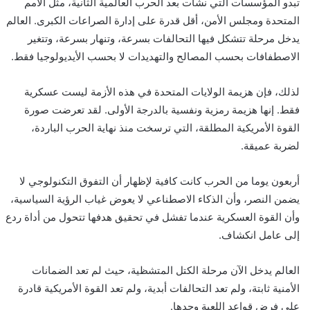
تبدو المؤسسات التي نشأت بعد الحرب العالمية الثانية، مثل الأمم
المتحدة ومجلس الأمن، أقل قدرة على إدارة الصراعات الكبرى. العالم
يدخل مرحلة تتشكل فيها التحالفات بسرعة، وتنهار بسرعة، وتتغير
الاصطفافات بحسب المصالح والتهديدات لا بحسب الأيديولوجيا فقط.
لذلك، فإن هزيمة الولايات المتحدة في هذه الأزمة ليست عسكرية
فقط. إنها هزيمة رمزية ونفسية بالدرجة الأولى. لقد تعرضت صورة
القوة الأمريكية المطلقة، التي ترسخت منذ نهاية الحرب الباردة،
لضربة عميقة.
أربعون يوما من الحرب كانت كافية لإظهار أن التفوق التكنولوجي لا
يضمن النصر، وأن الذكاء الاصطناعي لا يعوض غياب الرؤية السياسية،
وأن القوة العسكرية عندما تفشل في تحقيق هدفها تتحول من أداة ردع
إلى عامل انكشاف.
العالم يدخل الآن مرحلة الكتل المتشظية، حيث لم تعد الضمانات
الأمنية ثابتة، ولم تعد التحالفات أبدية، ولم تعد القوة الأمريكية قادرة
على فرض قواعد اللعبة وحدها.