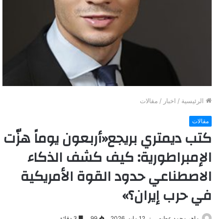
الرئيسية
/
اخبار
/
مقالات
مقالات
كتب ديمتري بريجع«أربعون يوماً هزّت
الإمبراطورية: كيف كشف الذكاء
الاصطناعي حدود القوة الأمريكية
في حرب إيران؟»
ماهر محمد عطيه
12 مايو، 2026
99
3 دقائق