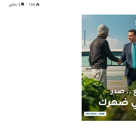
136
5 دقائق