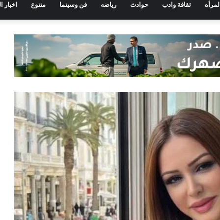
لمرأه
ثقافة وادب
حوادث
رياضه
فن وسينما
متنوع
اخبار ا