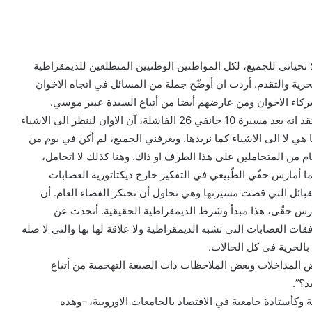
ا تحياتي للجميع، لكل المواطنين الوطنيين المتطلعين للديمقراطية
حرية والتقدم. أردت ان أوضّح جملة من المسائل في اتجاه الاخوان
كاء الاخوان ومن عارضهم أيضا من أتباع السيدة عبير موسي.
أعتقد انه بعد مسيرة 10 جانفي 26 الفاشلة، آن الاوان لننظر الى الاشياء
 هي لا الى الاشياء كما نريدها. ويعرفني الجميع، لم أكن في يوم من
يام من المتحاملين على هذا الطرف او ذاك. وهنا كذلك لا اتحامل،
ما أمارس حقّي الطّبيعي في التفكير خارج ديكتاتورية العصابات
قبائل التي قضت مسيرتها وهي تحاول أن تحتكر الفضاء العام. أن
رس حقّي، هذا مبدأ وشرط الديمقراطية الحقيقية. أتحدث عن
فقات العصابات التي تشبه الديمقراطية ولا علاقة لها بها والتي لا صله
 بالحرية في كل الحالات.
 المداخلات وبعض الملاحظات ذات الصبغة التهجمية من أتباع
د؟”.
 وكأستاذة جامعية في الاقتصاد بالجامعات الاوروبية، -وهذه