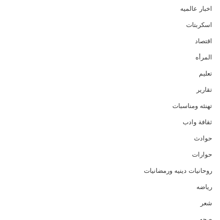
اخبار عالميه
اسكربتات
اقتصاد
المرأه
تعليم
تقارير
تهنئه ومناسبات
ثقافة وادب
حوادث
حوارات
روحانيات دينيه ورمضانيات
رياضه
شعر
صحه