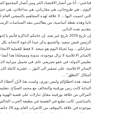
قناعتي-، أنا من أنصار الاقتصاد الحر ومن أنصار المجتمع ال
اليوم… هي طروحاتي، هي مقارباتي، هي مداخلاتي، هي خبزي
التي انتميت اليها … لا علاقة لهذه المفاهيم بالتمشي العا
ثانيا وهذه نقطة أساسية، من يطالبني بنقد السياسات الرسمية
بتقديم نقده الذاتي.
إن تاريخ 2019 تاريخ غير بعيد. إن خانتكم الذاكرة ف
الرئيس قيس سعيد. والجميع يذكر جيدا الدعوة لانتخابه بكل 
خياراتكم…. وما نَحياهُ اليوم هو نتيجة، لا فقط للعملية الانت
(المنابر الاعلامية لا تزال موجودة، مدونة ومسجلة) هذا أيض
تفليس الدولة، في عفو تشريعي عام، في تحميل ميزانية ال
المنابر الاعلامية، على تسفير الى البؤر … عشرية كاملة كا
أشكال “التطهّر” …
آسفة، هذه اخطاؤكم وليس دوري، ولست هنا لأبرّر أخطاء النه
البداية كانت زمن بورقيبة والتحالف مع محمد الصيّاح، بتعل
المزالي من خلافة بورقيبة مقابل تنازلات على قضية الهوية و
بالمناشير، كانت تطبع في القصبة في مطبعة الحزب الحاكم أيا
موجودة في علاقة بالموقف من الاضراب العام يوم 26 جانفي 1978.