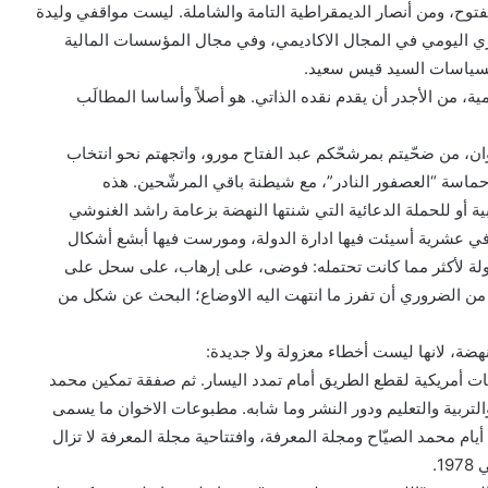
مفتوح، ومن أنصار الديمقراطية التامة والشاملة. ليست مواقفي وليدة
 اليومي في المجال الاكاديمي، وفي مجال المؤسسات المالية
م لسياسات السيد قيس سعيد.
، من الأجدر أن يقدم نقده الذاتي. هو أصلاً وأساسا المطالَب
أنتم يا إخوان، من ضحّيتم بمرشحّكم عبد الفتاح مورو، واتجهتم نحو انتخاب
حماسة “العصفور النادر”، مع شيطنة باقي المرشّحين. هذه
خابية أو للحملة الدعائية التي شنتها النهضة بزعامة راشد الغنوشي
ا في عشرية أسيئت فيها ادارة الدولة، ومورست فيها أبشع أشكال
دولة لأكثر مما كانت تحتمله: فوضى، على إرهاب، على سحل على
ن من الضروري أن تفرز ما انتهت اليه الاوضاع؛ البحث عن شكل من
ضة، لانها ليست أخطاء معزولة ولا جديدة:
يمات أمريكية لقطع الطريق أمام تمدد اليسار. ثم صفقة تمكين محمد
التربية والتعليم ودور النشر وما شابه. مطبوعات الاخوان ما يسمى
م محمد الصيّاح ومجلة المعرفة، وافتتاحية مجلة المعرفة لا تزال