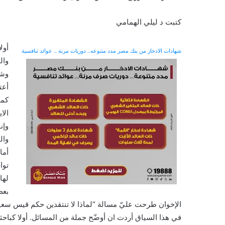
كتبت د ليلي الهمامي
أول
شهادات الادخار من بنك مصر مدد متنوعه.. دوريات مرنة .. عوائد تنافسية
وال
وشر
كما
الا
وإن
وال
أما
توا
لها
بعض
الإخوان طرحت عليّ مسالة “لماذا لا تنتقدين حكم قيس سعي
في هذا السياق أردت ان أوضّح جملة من المسائل. أولا كباحثة