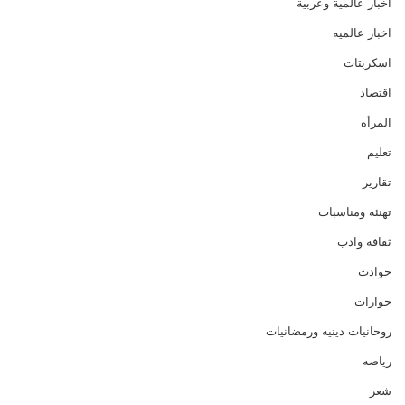
اخبار عالمية وعربية
اخبار عالميه
اسكربتات
اقتصاد
المرأه
تعليم
تقارير
تهنئه ومناسبات
ثقافة وادب
حوادث
حوارات
روحانيات دينيه ورمضانيات
رياضه
شعر