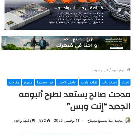
الرئيسية
/
فن وسينما
اخبار
اسكربتات
ثقافة وادب
عاجل الاخبار
فن وسينما
متنوع
مقالات
مدحت صالح يستعد لطرح ألبومه
الجديد “إنت وبس”
محمد عبدالسميع مصباح
11 نوفمبر، 2025
532
دقيقة واحدة