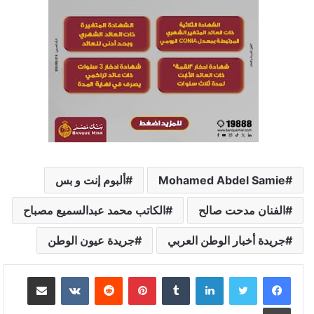
Mohamed Abdel Samie
ألبوم إنت و بس
الفنان مدحت صالح
الكاتب محمد عبدالسميع مصباح
جريدة أخبار الوطن العربي
جريدة عيون الوطن
لينكدإن
‏Tumblr
بينتيريست
‏Reddit
‏VKontakte
مشاركة عبر البريد
طباعة