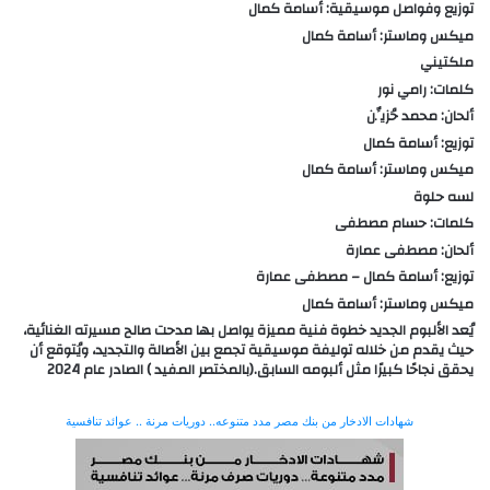
توزيع وفواصل موسيقية: أسامة كمال
ميكس وماستر: أسامة كمال
ملكتيني
كلمات: رامي نور
ألحان: محمد حُزيِّن
توزيع: أسامة كمال
ميكس وماستر: أسامة كمال
لسه حلوة
كلمات: حسام مصطفى
ألحان: مصطفى عمارة
توزيع: أسامة كمال – مصطفى عمارة
ميكس وماستر: أسامة كمال
يُعد الألبوم الجديد خطوة فنية مميزة يواصل بها مدحت صالح مسيرته الغنائية،
حيث يقدم من خلاله توليفة موسيقية تجمع بين الأصالة والتجديد، ويُتوقع أن
يحقق نجاحًا كبيرًا مثل ألبومه السابق.(بالمختصر المفيد ) الصادر عام 2024
شهادات الادخار من بنك مصر مدد متنوعه.. دوريات مرنة .. عوائد تنافسية