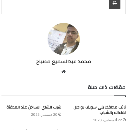
محمد عبدالسميع مصباح
م
و
مقالات ذات صلة
ق
ع
ا
نائب محافظ بنى سويف يواصل
ل
شرب الشاي الساخن عند المدفأة
لقاءاته بالشباب
و
20 ديسمبر، 2025
ي
22 أغسطس، 2023
ب