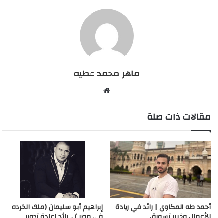
ماهر محمد عطيه
م
و
مقالات ذات صلة
ق
ع
ا
ل
و
ي
ب
أحمد طه المكاوي | رائد في ريادة
إبراهيم أبو سليمان (ملك الخرده
الأعمال وخبير تسويق
في مصر ) .. رائد إعادة تدوير