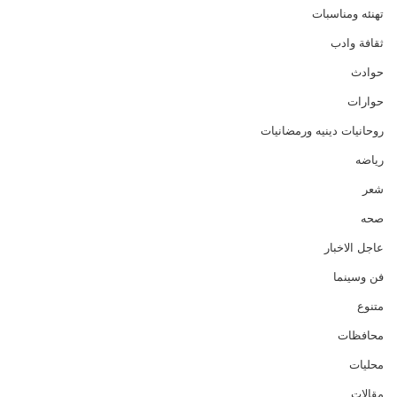
تهنئه ومناسبات
ثقافة وادب
حوادث
حوارات
روحانيات دينيه ورمضانيات
رياضه
شعر
صحه
عاجل الاخبار
فن وسينما
متنوع
محافظات
محليات
مقالات