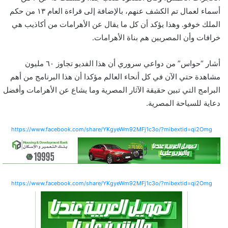
أسماء لعمال تم الكشف عنهم، بالإضافة إلى قراءة العام ١٣ من حكم
الملك خوفو. وهذا يؤكد أن كل ما يقال عن الأهرامات من أكاذيب هي
خرافات وأن المصريين هم بناة الأهرامات.
أشار “حواس” من دواعي سروري أن هذا الفديو تجاوز ٦٠ مليون
مشاهدة حتي الآن في كل أنحاء العالم مؤكدا أن هذا البرنامج من أهم
البرامج التي تبين حقيقة الآثار المصرية وما يشاع عن الأهرامات وأفضل
دعاية للسياحة المصرية.
https://www.facebook.com/share/YKgyeWm92MFj1c3o/?mibextid=qi2Omg
https://www.facebook.com/share/YKgyeWm92MFj1c3o/?mibextid=qi2Omg