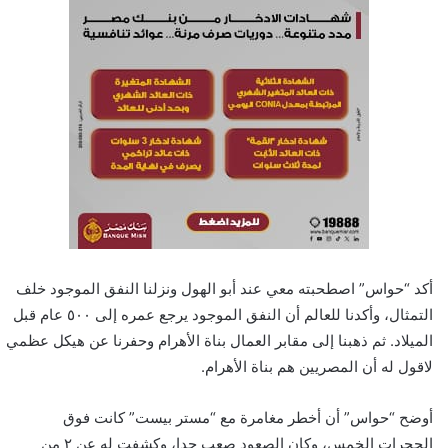
أكد “حواس” اصطحبته معي عند أبو الهول ونزلنا النفق الموجود خلف
التمثال، وأكدنا للعالم أن النفق الموجود يرجع عمره إلى ٥٠٠ عام قبل
الميلاد. ثم ذهبنا إلى مقابر العمال بناة الأهرام وحفرنا عن هيكل عظمي
لاقول له أن المصريين هم بناة الأهرام.
أوضح “حواس” أن أخطر مغامرة مع “مستر بيست” كانت فوق
الحجرات الخمس، وكان الصعود صعب جدا، وكشفت له عن ٢ من