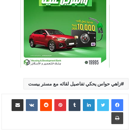
زاهي حواس يحكي تفاصيل لقائه مع مستر بيست
لينكدإن
‏Tumblr
بينتيريست
‏Reddit
‏VKontakte
مشاركة عبر البريد
طباعة