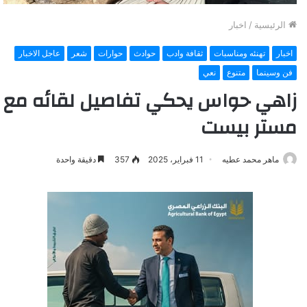
الرئيسية
/
اخبار
اخبار
تهنئه ومناسبات
ثقافة وادب
حوادث
حوارات
شعر
عاجل الاخبار
فن وسينما
متنوع
نعي
زاهي حواس يحكي تفاصيل لقائه مع
مستر بيست
ماهر محمد عطيه
11 فبراير، 2025
357
دقيقة واحدة