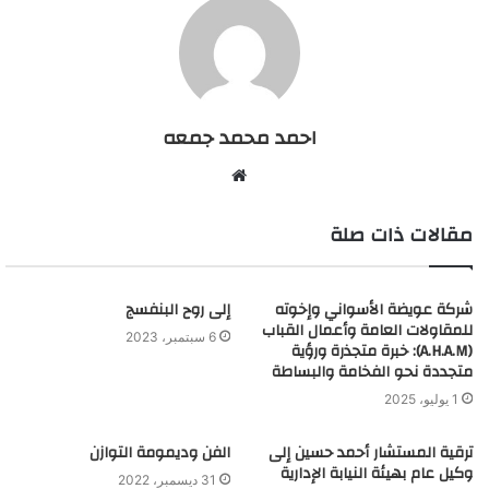
احمد محمد جمعه
م
و
مقالات ذات صلة
ق
ع
ا
شركة عويضة الأسواني وإخوته
ل
إلى روح البنفسج
للمقاولات العامة وأعمال القباب
و
6 سبتمبر، 2023
(A.H.A.M): خبرة متجذرة ورؤية
ي
متجددة نحو الفخامة والبساطة
ب
1 يوليو، 2025
ترقية المستشار أحمد حسين إلى
الفن وديمومة التوازن
وكيل عام بهيئة النيابة الإدارية
31 ديسمبر، 2022