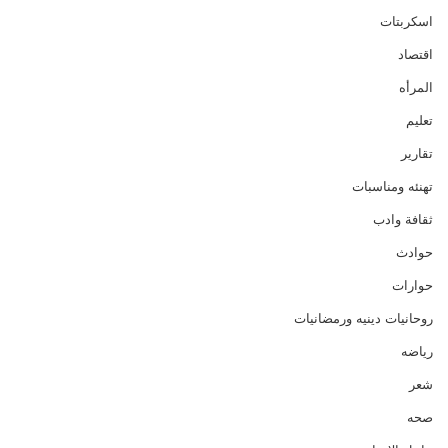
اسكربتات
اقتصاد
المرأه
تعليم
تقارير
تهنئه ومناسبات
ثقافة وادب
حوادث
حوارات
روحانيات دينيه ورمضانيات
رياضه
شعر
صحه