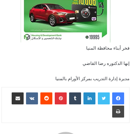
فخر أبناء محافظة المنيا
إنها الدكتوره رضا القاضي
مديرة إدارة التدريب بمركز الأورام بالمنيا
لينكدإن
‏Tumblr
بينتيريست
‏Reddit
‏VKontakte
مشاركة عبر البريد
طباعة