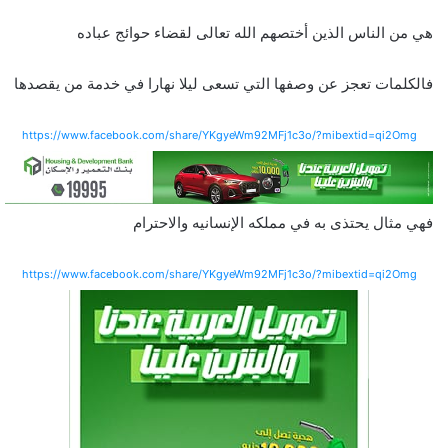
هي من الناس الذين أختصهم الله تعالى لقضاء حوائج عباده
فالكلمات تعجز عن وصفها التي تسعى ليلا نهارا في خدمة من يقصدها
https://www.facebook.com/share/YKgyeWm92MFj1c3o/?mibextid=qi2Omg
فهي مثال يحتذى به في مملكه الإنسانيه والاحترام
https://www.facebook.com/share/YKgyeWm92MFj1c3o/?mibextid=qi2Omg