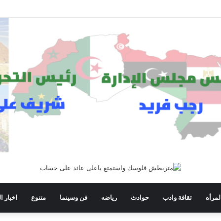
لمرأه
ثقافة وادب
حوادث
رياضه
فن وسينما
متنوع
اخبار ا