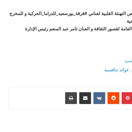
 التهنئة القلبية لفناني #فرقة_بورسعيد_للدراما_الحركية و للمخرج
ية
عامة لقصور الثقافة و الفنان تامر عبد المنعم رئيس الإدارة
افسية
بينتيريست
‏Reddit
‏VKontakte
مشاركة عبر البريد
طباعة