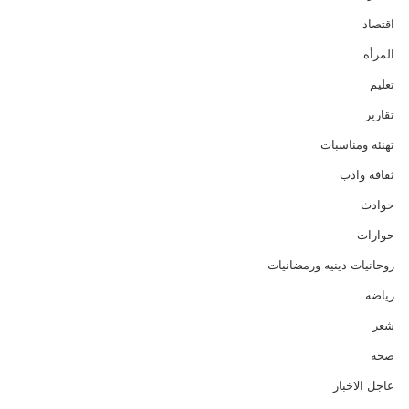
اقتصاد
المرأه
تعليم
تقارير
تهنئه ومناسبات
ثقافة وادب
حوادث
حوارات
روحانيات دينيه ورمضانيات
رياضه
شعر
صحه
عاجل الاخبار