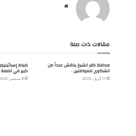
م
و
ق
ع
ا
مقالات ذات صلة
ل
و
ي
ب
محافظ كفر الشيخ يناقش عدداً من
ضباط إسرائيليون
الشكاوى للمواطنين .
كبير في الضفة
11 أبريل، 2023
8 سبتمبر، 2024