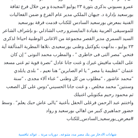
عمرو بسيوني بذكرى بثورة ٢٣ يوليو المجيدة و من خلال فرع ثقافة
بورسعيد بإدارة د. جيهان الملكي مدير عام الفرع و ضمن الفعاليات
الفنية بمعرض بورسعيد السادس للكتاب قدمت فرقة بورسعيد
للموسيقى العربية بقيادة المايسترو رجب الشاذلي ،و بإشراف الشاعر
السيد السمري مدير القصر مجموعة من الاغانى الوطنية احياءا لذكرى
٢٣ يوليو ، بدأتهت بكوكتيل وطنى بورسعيدى ،تلاها المطربة المتألقة آية
فتحي “مصر التى فى خاطرى ” ، والمطرب محمد النوتى ” إن كان
على القلب مافيش غيرك و غنت جانا عادل “نصرة قوية ثم غنى مسعد
عتمان “عظيمة يا مصر ” يا ام الصابرين” هنا نعيم ، ” بلدى يابلدي
“محمد عاشور ، “مطلوب من كل وطنى ” غناء آلاء مجدى ، “سنة
وسنتين” محمد مخلص ، و غنت جانا الحسيني”دوس على كل الصعب
ثم محمود رحيم مكتوبلي اغنيلك
واختتم عبد الرحمن فرغلى الحفل بأغنية “يالى عاش حبك يعلم” . وسط
حضور جماهيري كبير من اهالي بورسعيد و رواد
#معرض_بورسعيد_السادس_للكتاب
شهادات الادخار من بنك مصر مدد متنوعه.. دوريات مرنة .. عوائد تنافسية