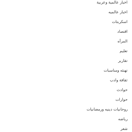
اخبار عالمية وعربية
اخبار عالميه
اسكربتات
اقتصاد
المرأه
تعليم
تقارير
تهنئه ومناسبات
ثقافة وادب
حوادث
حوارات
روحانيات دينيه ورمضانيات
رياضه
شعر