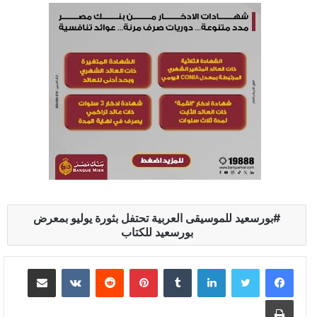
بورسعيد للموسيقى العربية تحتفل بثورة يوليو بمعرض
بورسعيد للكتاب
لينكدإن
‏Tumblr
بينتيريست
‏Reddit
‏VKontakte
مشاركة عبر البريد
طباعة